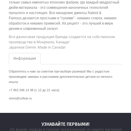
только самых именитых японских фабрик, где каждый квадратный
дюйм материала - это совмещения каноничных технологий
прошлого и настоящих. Все канадские джинсы Naked &
Famous делаются простыми и "сухими" - никаких стирок, никаких
обработок и никаких примесей. Их рецепт - это лучший в мире
деним и современный силуэт.
Вся джинсовая продукция бренда создается на собственном
производстве в Монреале, Канада!
Japanese Denim. Made in Canada!
Информация
Обратитесь к нам за советом при выборе размера! Мы с радостью
произведем замеры и расскажем дополнительные детали из личного
опыта.
+7 963 346 14 38 (с 12 до 21 часа)
store@zefear.ru
УЗНАВАЙТЕ ПЕРВЫМИ!
Об акциях, скидках и горячих предложениях от нашего магазина!