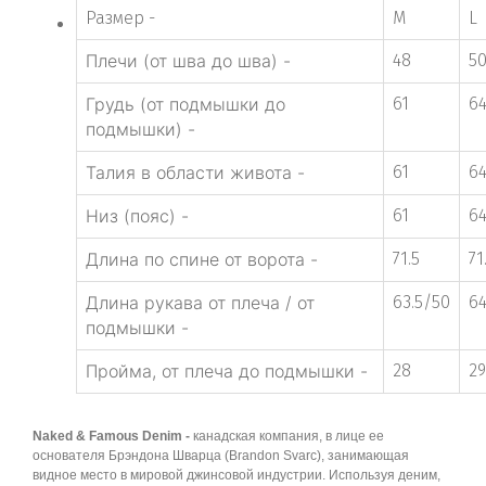
Размер -
M
L
Плечи (от шва до шва) -
48
5
Грудь (от подмышки до
61
6
подмышки) -
Талия в области живота -
61
6
Низ (пояс) -
61
6
Длина по спине от ворота -
71.5
71
Длина рукава от плеча / от
63.5/50
64
подмышки -
Пройма, от плеча до подмышки -
28
29
Naked & Famous Denim -
канадская компания, в лице ее
основателя Брэндона Шварца (Brandon Svarc), занимающая
видное место в мировой джинсовой индустрии. Используя деним,