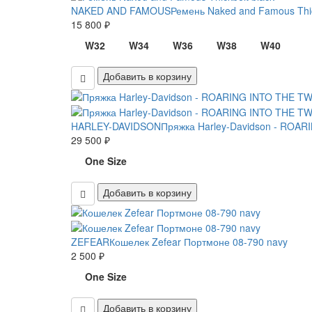
NAKED AND FAMOUS
Ремень Naked and Famous Thic
15 800 ₽
W32
W34
W36
W38
W40
Добавить в корзину
HARLEY-DAVIDSON
Пряжка Harley-Davidson - ROARI
29 500 ₽
One Size
Добавить в корзину
ZEFEAR
Кошелек Zefear Портмоне 08-790 navy
2 500 ₽
One Size
Добавить в корзину