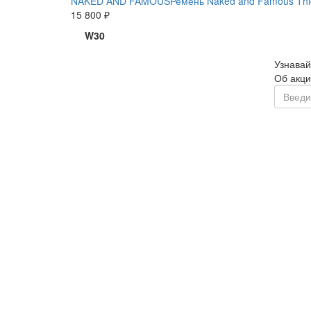
NAKED AND FAMOUS
Ремень Naked and Famous Thic
15 800 ₽
W30
Узнавай
Об акци