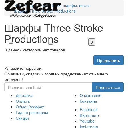
Аксессуары
Перчатки, шарфы, носки
Шарфы Three Stroke Produсtions
Шарфы Three Stroke
Produсtions
0
В данной категории нет товаров.
Продолжить
Узнавайте первыми!
Об акциях, скидках и горячих предложениях от нашего
магазина!
Доставка
О магазине
Оплата
Контакты
Обмен/возврат
Facebook
Гид по размерам
ВКонтакте
Скидки
Youtube
Instagram