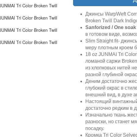
Джинсы WarpWeft Compan
Broken Twill Dark Indig
Sanforized / One soak 
в готовом виде, возм
Slim Straight fit- джи
меру плотным кроем 
18 oz JUNMAI Tri Color 
ломаной саржи Broken
из хлопковых нитей н
разной глубиной окрас
Деним достаточно жест
глубокий окрас в стил
внешний вид, в духе 
Настоящий винтажный 
достаточно редким в 
Изначально ткань жес
разноски, но станет 
посадку.
Кромка Tri Color Selv