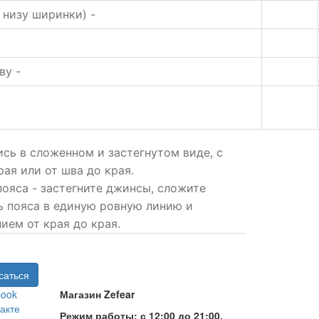
 низу ширинки) -
шву -
сь в сложенном и застегнутом виде, с
рая или от шва до края.
пояса - застегните джинсы, сложите
 пояса в единую ровную линию и
ием от края до края.
book
Магазин Zefear
акте
Режим работы: с 12:00 до 21:00,