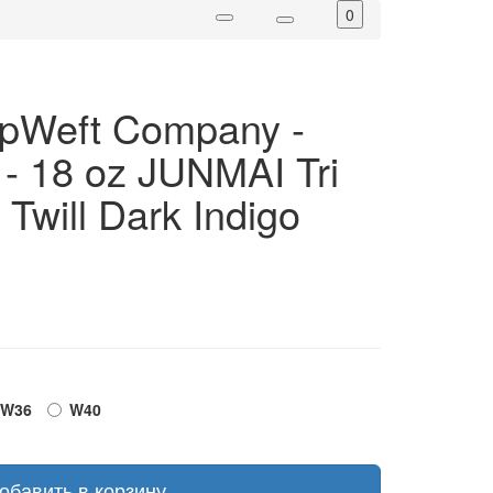
0
pWeft Company -
t - 18 oz JUNMAI Tri
Twill Dark Indigo
W36
W40
обавить в корзину