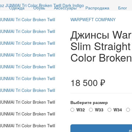
z JUNMAI Tri Color Broken Twill Dark Indigo
ы
Одежда
Обувь
Аксессуары
Распродажа
Блог
WARPWEFT COMPANY
Джинсы War
Slim Straigh
Color Broken 
18 500 ₽
Выберите размер
W32
W33
W34
Д