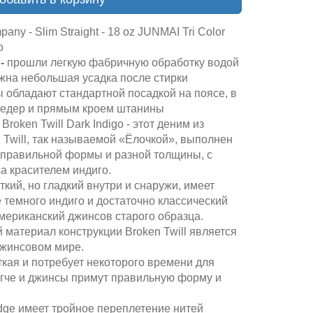
y - Slim Straight - 18 oz JUNMAI Tri Color
o
-
прошли легкую фабричную обработку водой
ожна небольшая усадка после стирки
нсы обладают стандартной посадкой на поясе, в
бедер и прямым кроем штанины
Broken Twill Dark Indigo - этот деним из
 Twill, так называемой «Ёлочкой», выполнен
еправильной формы и разной толщины, с
а красителем индиго.
кий, но гладкий внутри и снаружи, имеет
е темного индиго и достаточно классический
американский джинсов старого образца.
материал конструкции Broken Twill является
джинсовом мире.
ткая и потребует некоторого времени для
мягче и джинсы примут правильную форму и
edge имеет тройное переплетение нитей