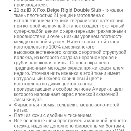
производителя.
21 oz ID X Fox Beige Rigid Double Slub
- тяжелая
ткань плотностью 21 унций изготовлена ​​с
использованием техники сверхнизкого натяжения,
при которой челночный станок создает текстурный
супер-слабби деним с характерными трехмерными
неровностями и очень низким уровнем плотности
между основой и утком. Нити основы этой ткани
изготовлены из 100% американского
высококачественного хлопка с короткой структурой
волокна, из которого создана неравномерная и
грубая хлопковая пряжа. Основа окрашена
традиционным методом окраса пряжи красителем
индиго. Уточная нить изнанки в этой ткани имеет
натуральный бежево-коричневый цвет и
изготовлена ​​из диких цветов хлопка,
произрастающих в особом регионе Америки, цвет
которого напоминает окрас японской сказочной
лисы Кицунэ.
Фирменная кромка селвдеж с медно-золотистой
нитью.
Патч из кожи с двойным тиснением.
Все основные швы прострочены машиной цепного
стежка, изделие дополнено фирменными болтами,