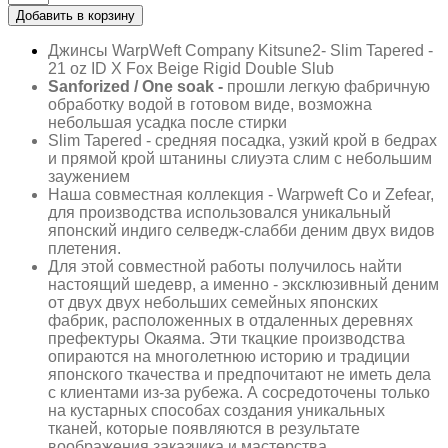
Добавить в корзину
Джинсы WarpWeft Company Kitsune2- Slim Tapered -
21 oz ID X Fox Beige Rigid Double Slub
Sanforized / One soak -
прошли легкую фабричную
обработку водой в готовом виде, возможна
небольшая усадка после стирки
Slim Tapered - средняя посадка, узкий крой в бедрах
и прямой крой штанины слиуэта слим с небольшим
заужением
Наша совместная коллекция - Warpweft Co и Zefear,
для производства использовался уникальный
японский индиго селведж-слабби деним двух видов
плетения.
Для этой совместной работы получилось найти
настоящий шедевр, а именно - эксклюзивный деним
от двух двух небольших семейных японских
фабрик, расположенных в отдаленных деревнях
префектуры Окаяма. Эти ткацкие производства
опираются на многолетнюю историю и традиции
японского ткачества и предпочитают не иметь дела
с клиентами из-за рубежа. А сосредоточены только
на кустарных способах создания уникальных
тканей, которые появляются в результате
воображения заказчика и мастерства