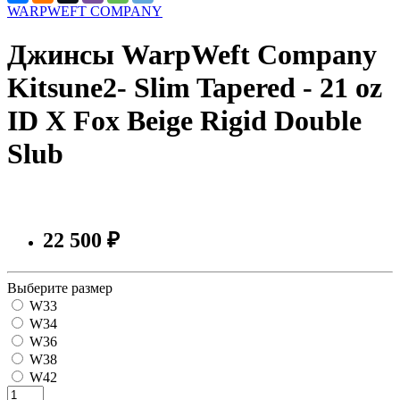
WARPWEFT COMPANY
Джинсы WarpWeft Company
Kitsune2- Slim Tapered - 21 oz
ID X Fox Beige Rigid Double
Slub
22 500 ₽
Выберите размер
W33
W34
W36
W38
W42