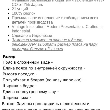
медными заклепками и скрытыми заклепками WW
CO от Ykk Japan.
21 унций
100% хлопок
Премиальное исполнение с соблюдением всех
деталей производства
Vintage Inspiration, Modern Presentation. Crafted in
Indonesia!
Сделано в Индонезии
Заметно маломерят ширине и длине,
рекомендуем выбирать размер пояса на пару
размеров больше обычного
Размер
Пояс в сложенном виде -
Длина пояса по внутренней окружности -
Высота посадки -
Полуобхват в бедрах (по низу ширинки) -
Ширина в бедре -
Длина по внутреннему шву -
Ширина низа -
Важно! Замеры проводились в сложенном и
застегнутом виде, с натяжением, от края до края