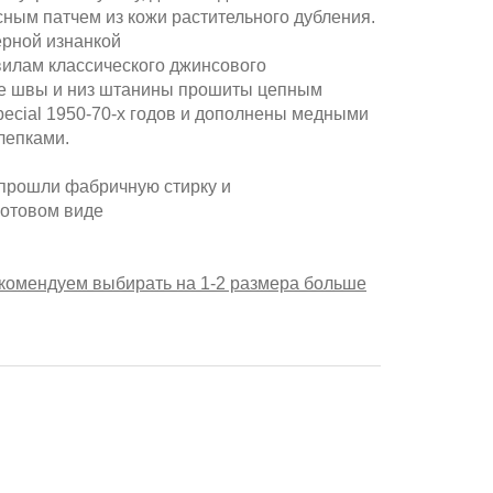
ным патчем из кожи растительного дубления.
ерной изнанкой
илам классического джинсового
ые швы и низ штанины прошиты цепным
ecial 1950-70-х годов и дополнены медными
лепками.
прошли фабричную стирку и
готовом виде
комендуем выбирать на 1-2 размера больше