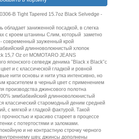
306-B Tight Tapered 15.7oz Black Selvedge -
ь обладает заниженной посадкой, в слегка
ах с кроем штанины Слим, который заметно
 - современный зауженный крой
абвийский длинноволокнистый хлопок
ack 15,7 Oz от MOMOTARO JEANS
о японского селведж денима "Black x Black"с
вет и с классической гладкой и ровной
вые нити основы и нити утка интенсивно, но
ым красителем в черный цвет с применением
Для производства джинсового полотна
100% зимбабвийский длинноволокнистый
ся классический старомодный деним средней
ий, с мягкой и гладкой фактурой. Такой
 прочностью и красиво стареет в процессе
тенки с потертостями и заломами.
окойную и не контрастную строчку черного
о внутреннему шву, джинсы дополнены