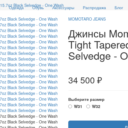
15.7oz Black Selvedge - One Wash
ы
Одежда
Обувь
Аксессуары
Распродажа
Блог
MOMOTARO JEANS
Джинсы Mom
Tight Tapere
Selvedge - 
34 500 ₽
Выберите размер
W31
W32
Д