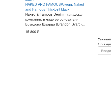
NAKED AND FAMOUS
Ремень Naked
and Famous Thickbelt black
Naked & Famous Denim - канадская
компания, в лице ее основателя
Брэндона Шварца (Brandon Svarc),..
15 800 ₽
Узнавай
Об акци