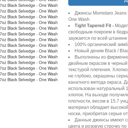
Джинсы Momotaro Jeans 0
One Wash
Tight Tapered
Fit -
Модел
свободным покроем в бедр
заужается по всей штанине
100% органический зимб
Новый деним Black / Bl
Выполнены из фирменног
двойным окрасом в черный ц
текстурой плетения. Хлопко
не глубоко, окрашены серн
канатного метода окраса. 
использован натуральный 
хлопок. На выходе получил
плотности, весом в 15.7 унц
материал обладает высокой
носки, приобретая серые от
Данные джинсы имеют сп
цвета и розовую строчку п