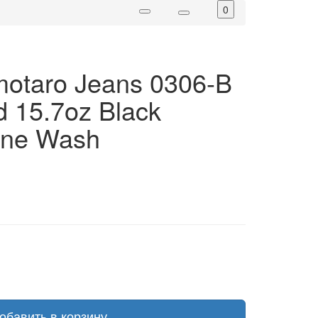
0
otaro Jeans 0306-B
d 15.7oz Black
One Wash
обавить в корзину