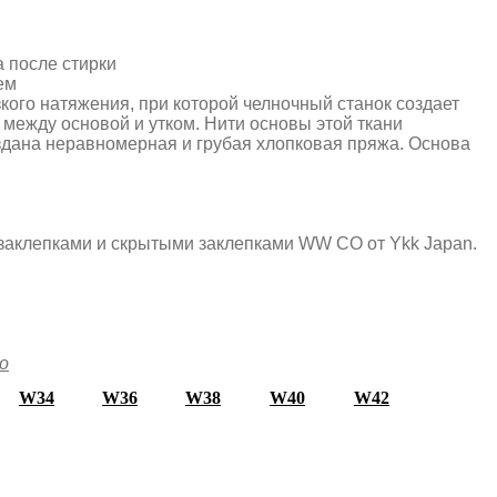
 после стирки
ем
изкого натяжения, при которой челночный станок создает
между основой и утком. Нити основы этой ткани
оздана неравномерная и грубая хлопковая пряжа. Основа
аклепками и скрытыми заклепками WW CO от Ykk Japan.
о
W34
W36
W38
W40
W42