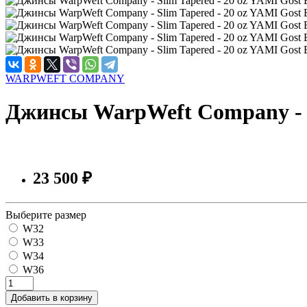
WARPWEFT COMPANY
Джинсы WarpWeft Company - Sl
23 500 ₽
Выберите размер
W32
W33
W34
W36
Добавить в корзину