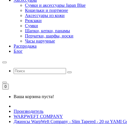
Аксессуары
Сумки и аксессуары Japan Blue
Кошельки и портмоне
Аксессуары из кожи
Рюкзаки
Сумки
Шапки, кепки, панамы
Перчатки, шарфы, носки
Часы наручные
Распродажа
Блог
0
Ваша корзина пуста!
Производитель
WARPWEFT COMPANY
Джинсы WarpWeft Company - Slim Tapered - 20 oz YAMI Go