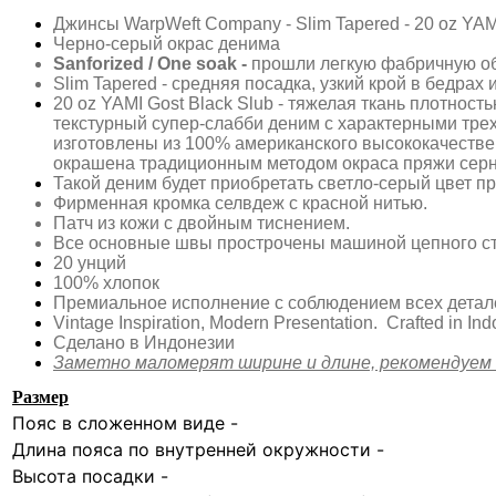
Джинсы WarpWeft Company - Slim Tapered - 20 oz YAMI
Черно-серый окрас денима
Sanforized / One soak -
прошли легкую фабричную об
Slim Tapered - средняя посадка, узкий крой в бедра
20 oz YAMI Gost Black Slub - тяжелая ткань плотност
текстурный супер-слабби деним с характерными тре
изготовлены из 100% американского высококачествен
окрашена традиционным методом окраса пряжи серн
Такой деним будет приобретать светло-серый цвет пр
Фирменная кромка селвдеж с красной нитью.
Патч из кожи с двойным тиснением.
Все основные швы прострочены машиной цепного ст
20 унций
100% хлопок
Премиальное исполнение с соблюдением всех детал
Vintage Inspiration, Modern Presentation. Crafted in In
Сделано в Индонезии
Заметно маломерят ширине и длине, рекомендуем 
Размер
Пояс в сложенном виде -
Длина пояса по внутренней окружности -
Высота посадки -