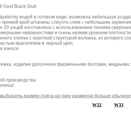
 Gost Black Slub
работку водой в готовом виде, возможна небольшая усадка
х и прямой крой штанины слиуэта слим с небольшим заужени
ью 20 унций изготовлена ​​с использованием техники сверхн
хмерными неровностями и очень низким уровнем плотности 
ного хлопка с короткой структурой волокна, из которого с
истым красителем в черный цвет.
и износе
ежка, изделие дополнено фирменными болтами, медными з
ей производства
donesia!
выбирать размер пояса на пару размеров больше обычног
W32
W33