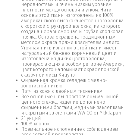
неровностями и очень низким уровнем
плотности между основой и утком. Нити
основы этой ткани изготовлены из 100%
американского высококачественного хлопка
с короткой структурой волокна, из которого
создана неравномерная и грубая хлопковая
пряжа. Основа окрашена традиционным
методом окраса пряжи красителем индиго.
Уточная нить изнанки в этой ткани имеет
натуральный бежево-коричневый цвет и
изготовлена ​​из диких цветов хлопка,
произрастающих в особом регионе Америки,
цвет которого напоминает окрас японской
сказочной лисы Кицунэ.
Фирменная кромка селвдеж с медно-
золотистой нитью.
Патч из кожи с двойным тиснением.
Все основные швы прострочены машиной
цепного стежка, изделие дополнено
фирменными болтами, медными заклепками
и скрытыми заклепками WW CO от Ykk Japan.
21 унций
100% хлопок
Премиальное исполнение с соблюдением
всех деталей производства