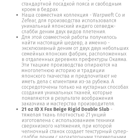
стандартной посадкой пояса и свободным
кроем в бедрах
Наша совместная коллекция - Warpweft Co и
Zefear, для производства использовался
уникальный японский индиго селведж-
слабби деним двух видов плетения.
Для этой совместной работы получилось
найти настоящий шедевр, а именно -
эксклюзивный деним от двух двух небольших
семейных японских фабрик, расположенных
в отдаленных деревнях префектуры Окаяма.
Эти ткацкие производства опираются на
многолетнюю историю и традиции
японского ткачества и предпочитают не
иметь дела с клиентами из-за рубежа. А
сосредоточены только на кустарных способах
создания уникальных тканей, которые
появляются в результате воображения
заказчика и мастерства производителя.
21 oz ID X Fox Beige Rigid Double Slub
-
тяжелая ткань плотностью 21 унций
изготовлена ​​с использованием техники
сверхнизкого натяжения, при которой
челночный станок создает текстурный супер-
слабби деним с характерными трехмерными