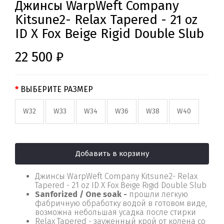
Джинсы WarpWeft Company
Kitsune2- Relax Tapered - 21 oz
ID X Fox Beige Rigid Double Slub
22 500 ₽
ВЫБЕРИТЕ РАЗМЕР
W32
W33
W34
W36
W38
W40
Добавить в корзину
Джинсы WarpWeft Company Kitsune2- Relax
Tapered - 21 oz ID X Fox Beige Rigid Double Slub
Sanforized / One soak -
прошли легкую
фабричную обработку водой в готовом виде,
возможна небольшая усадка после стирки
Relax Tapered - зауженный крой от колена со