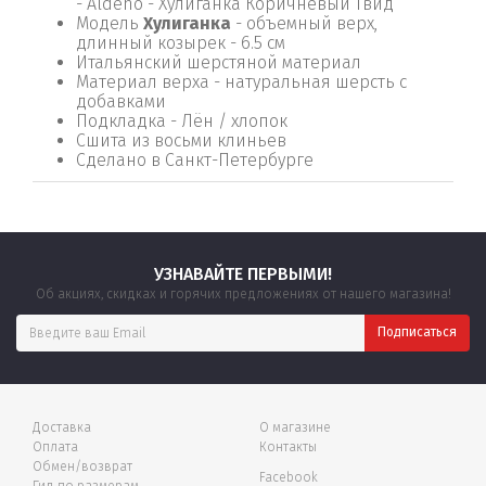
- Aldeno - Хулиганка Коричневый Твид
Модель
Хулиганка
- объемный верх,
длинный козырек - 6.5 см
Итальянский шерстяной материал
Материал верха - натуральная шерсть с
добавками
Подкладка - Лён / хлопок
Сшита из восьми клиньев
Сделано в Санкт-Петербурге
УЗНАВАЙТЕ ПЕРВЫМИ!
Об акциях, скидках и горячих предложениях от нашего магазина!
Доставка
О магазине
Оплата
Контакты
Обмен/возврат
Facebook
Гид по размерам