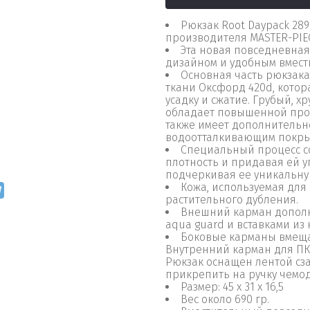
Рюкзак Root Daypack 2890
производителя MASTER-PIE
Эта новая повседневна
дизайном и удобным вмест
Основная часть рюкзак
ткани Оксфорд 420d, кото
усадку и сжатие. Грубый, 
обладает
повышенной проч
также имеет дополнительн
водоотталкивающим покры
Специальный процесс со
плотность и придавая ей уп
подчеркивая ее уникальну
Кожа, используемая для
растительного дубления.
Внешний карман дополн
aqua guard и вставками из 
Боковые карманы вмещаю
Внутренний карман для ПК
Рюкзак оснащен лентой сз
прикрепить на ручку чемо
Размер: 45 x 31 х 16,5
Вес около 690 гр.