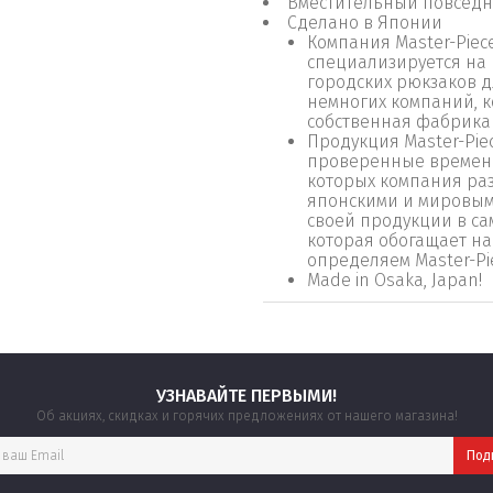
Вместительный повседн
Сделано в Японии
Компания Master-Piec
специализируется на 
городских рюкзаков д
немногих компаний, к
собственная фабрика 
Продукция Master-Pie
проверенные времене
которых компания раз
японскими и мировым
своей продукции в са
которая обогащает на
определяем Master-Pie
Made in Osaka, Japan!
УЗНАВАЙТЕ ПЕРВЫМИ!
Об акциях, скидках и горячих предложениях от нашего магазина!