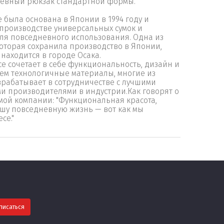
евный рюкзак стандартной формы.
e была основана в Японии в 1994 году и
производстве универсальных сумок и
ля повседневного использования. Одна из
оторая сохранила производство в Японии,
находится в городе Осака.
ce сочетает в себе функциональность, дизайн и
м технологичные материалы, многие из
рабатывает в сотрудничестве с лучшими
и производителями в индустрии.Как говорят о
мой компании: "Функциональная красота,
шу повседневную жизнь — вот как мы
ce."