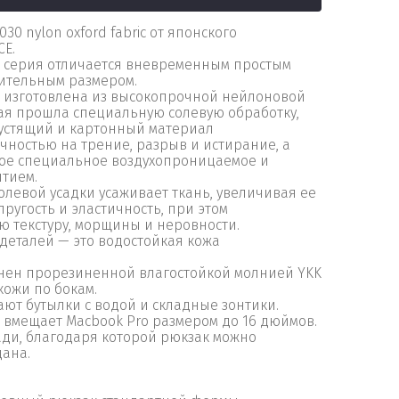
30 nylon oxford fabric от японского
CE.
я серия отличается вневременным простым
ительным размером.
а изготовлена из высокопрочной нейлоновой
рая прошла специальную солевую обработку,
хрустящий и картонный материал
ностью на трение, разрыв и истирание, а
ое специальное воздухопроницаемое и
тием.
левой усадки усаживает ткань, увеличивая ее
ругость и эластичность, при этом
ю текстуру, морщины и неровности.
 деталей — это водостойкая кожа
ен прорезиненной влагостойкой молнией YKK
кожи по бокам.
т бутылки с водой и складные зонтики.
 вмещает Macbook Pro размером до 16 дюймов.
ади, благодаря которой рюкзак можно
дана.