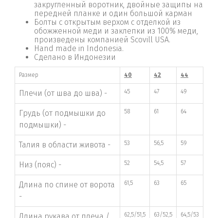
закругленный воротник, двойные защипы на
передней планке и один большой карман
Болты с открытым верхом с отделкой из
обожженной меди и заклепки из 100% меди,
произведены компанией Scovill USA.
Hand made in Indonesia.
Сделано в Индонезии
Размер
40
42
44
45
47
49
Плечи (от шва до шва) -
58
61
64
Грудь (от подмышки до
подмышки) -
53
56,5
59
Талия в области живота -
52
54,5
57
Низ (пояс) -
61,5
63
65
Длина по спине от ворота
-
62,5/51,5
63/52,5
64,5/53
Длина рукава от плеча /