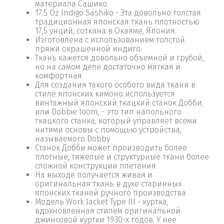
материала Сашико.
17.5 Oz Indigo Sashiko - Эта довольно толстая
традиционная японская ткань плотностью
17,5 унций, соткана в Окаяме, Япония.
Изготовлена ​​с использованием толстой
пряжи окрашенной индиго.
Ткань кажется довольно объемной и грубой,
но на самом деле достаточно мягкая и
комфортная
Для создания такого особого вида ткани в
стиле японских кимоно используется
винтажный японский ткацкий станок Добби,
или Dobbie loom, - это тип напольного
ткацкого станка, который управляет всеми
нитями основы с помощью устройства,
называемого Dobby
Станок Добби может производить более
плотные, тяжелые и структурные ткани более
сложной конструкции плетения
На выходе получается живая и
оригинальная ткань в духе старинных
японских тканей ручного производства
Модель Work Jacket Type III - куртка,
вдохновленная стилем оригинальной
джинсовой куртки 1930-х годов. У нее