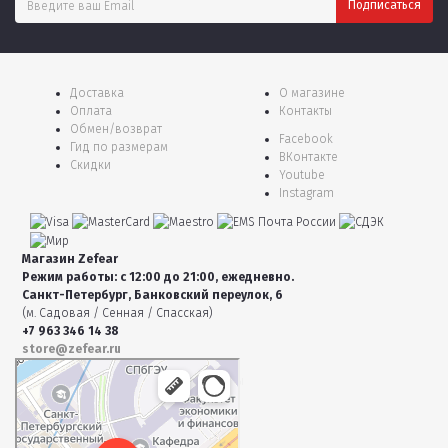
Доставка
О магазине
Оплата
Контакты
Обмен/возврат
Facebook
Гид по размерам
ВКонтакте
Скидки
Youtube
Instagram
Магазин Zefear
Режим работы: с 12:00 до 21:00, ежедневно.
Санкт-Петербург, Банковский переулок, 6
(м. Садовая / Сенная / Спасская)
+7 963 346 14 38
store@zefear.ru
Санкт‑Петербург
Банковский переулок, 6 — Яндекс Карты