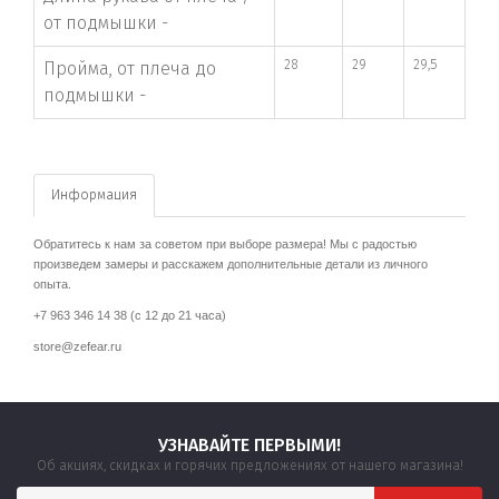
от подмышки -
28
29
29,5
Пройма, от плеча до
подмышки -
Информация
Обратитесь к нам за советом при выборе размера! Мы с радостью
произведем замеры и расскажем дополнительные детали из личного
опыта.
+7 963 346 14 38 (с 12 до 21 часа)
store@zefear.ru
УЗНАВАЙТЕ ПЕРВЫМИ!
Об акциях, скидках и горячих предложениях от нашего магазина!