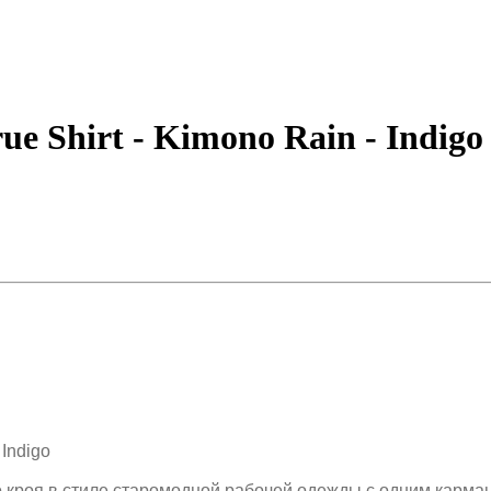
e Shirt - Kimono Rain - Indigo
Indigo
го кроя в стиле старомодной рабочей одежды с одним карма