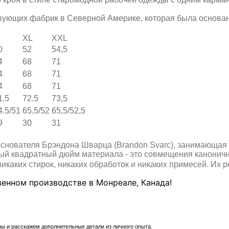
ующих фабрик в Северной Америке, которая была основана 
XL
XXL
0
52
54,5
4
68
71
4
68
71
4
68
71
1.5
72.5
73,5
4.5/51
65.5/52
65,5/52,5
9
30
31
основателя Брэндона Шварца (Brandon Svarc), занимающая
дый квадратный дюйм материала - это совмещения каноничн
каких стирок, никаких обработок и никаких примесей. Их р
венном производстве в Монреале, Канада!
ы и расскажем дополнительные детали из личного опыта.