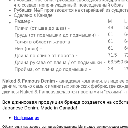
что создает непринужденный, повседневный образ.
Рубашки N&F производятся на старейшей из существ
Сделано в Канаде
Размер -
M
L
Плечи (от шва до шва) -
48
5
Грудь (от подмышки до подмышки) -
61
6
Талия в области живота -
61
6
Низ (пояс) -
61
6
Длина по спине от ворота -
71.5
7
Длина рукава от плеча / от подмышки -
63.5/50
6
Пройма, от плеча до подмышки -
28
2
Naked & Famous Denim -
канадская компания, в лице ее 
деним, только самых именитых японских фабрик, где каж
джинсы Naked & Famous делаются простыми и "сухими" - ни
Вся джинсовая продукция бренда создается на собст
Japanese Denim. Made in Canada!
Информация
Обратитесь к нам за советом при выборе размера! Мы с радостью произведем замер