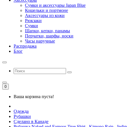
Аксессуары
Сумки и аксессуары Japan Blue
Кошельки и портмоне
Аксессуары из кожи
Рюкзаки
Сумки
Шапки, кепки, панамы
Перчатки, шарфы, носки
Часы наручные
Распродажа
Блог
0
Ваша корзина пуста!
Одежда
Рубашки
Сделано в Канаде
Рубашка Naked and Famous True Shirt - Kimono Rain - Indig