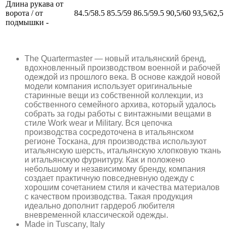
Длина рукава от
ворота / от
84.5/58.5
85.5/59
86.5/59.5
90,5/60
93,5/62,5
подмышки -
The Quartermaster — новый итальянский бренд,
вдохновленный производством военной и рабочей
одеждой из прошлого века. В основе каждой новой
модели компания использует оригинальные
старинные вещи из собственной коллекции, из
собственного семейного архива, который удалось
собрать за годы работы с винтажными вещами в
стиле Work wear и Military. Вся цепочка
производства сосредоточена в итальянском
регионе Тоскана, для производства используют
итальянскую шерсть, итальянскую хлопковую ткань
и итальянскую фурнитуру. Как и положено
небольшому и независимому бренду, компания
создает практичную повседневную одежду с
хорошим сочетанием стиля и качества материалов
с качеством производства. Такая продукция
идеально дополнит гардероб любителя
вневременной классической одежды.
Made in Tuscany, Italy