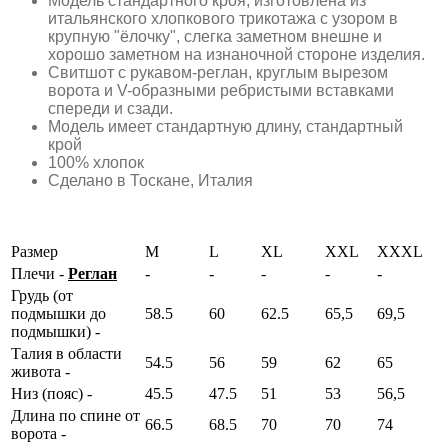
Модель стандартного кроя, изготовлена из
итальянского хлопкового трикотажа с узором в
крупную "ёлочку", слегка заметном внешне и
хорошо заметном на изнаночной стороне изделия.
Свитшот с рукавом-реглан, круглым вырезом
ворота и V-образными ребристыми вставками
спереди и сзади.
Модель имеет стандартную длину, стандартный
крой
100% хлопок
Сделано в Тоскане, Италия
Размер
M
L
XL
XXL
XXXL
Плечи -
Реглан
-
-
-
-
-
Грудь (от
подмышки до
58.5
60
62.5
65,5
69,5
подмышки) -
Талия в области
54.5
56
59
62
65
живота -
Низ (пояс) -
45.5
47.5
51
53
56,5
Длина по спине от
66.5
68.5
70
70
74
ворота -