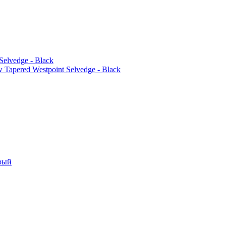
apered Westpoint Selvedge - Black
рый