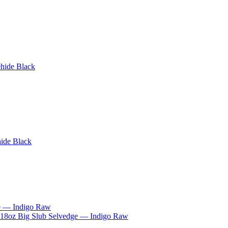
hide Black
ide Black
18oz Big Slub Selvedge — Indigo Raw