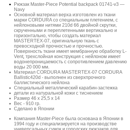
Рюкзак Master-Piece Potential backpack 01741-v3 —
Navy
Основной материал верха изготовлен из ткани
марки CORDURA со специальным плетением, с
нейлоновыми нитями 210d 66 двойной скрутки,
скрученными и переплетенными вертикально и
горизонтально, чтобы создать материал
MASTERTEX-07, оригинальную ткань с
превосходной прочностью и прочностью.
Поверхность ткани имеет мембранную обработку L-
Vent
трехслойная конструкция с нейлоном имеет
,
водонепроницаемость с сопротивлением давлению
воды 20 000 мм.
Материал CORDURA MASTERTEX-07 CORDURA
Ballistic420d - выполнен из сверхпрочного
баллистического нейлона
Специальный металлический карабин-застежка
детали из натуральной кожи с тиснением
Размер 46 х 25,5 х 14
Вес - 910 гр.
Сделано в Японии
Компания Master-Piece была основана в Японии в
1994 году и специализируется на производстве
универсальных сумок и городских рюкзаков для