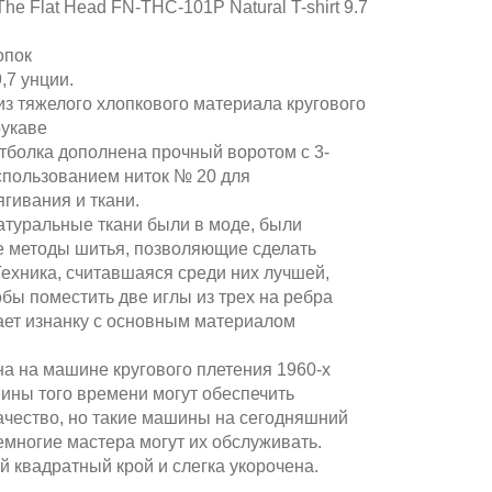
he Flat Head FN-THC-101P Natural T-shirt 9.7
опок
,7 унции.
з тяжелого хлопкового материала кругового
рукаве
тболка дополнена прочный воротом с 3-
использованием ниток № 20 для
гивания и ткани.
натуральные ткани были в моде, были
е методы шитья, позволяющие сделать
Техника, считавшаяся среди них лучшей,
обы поместить две иглы из трех на ребра
вает изнанку с основным материалом
на на машине кругового плетения 1960-х
ины того времени могут обеспечить
ачество, но такие машины на сегодняшний
емногие мастера могут их обслуживать.
й квадратный крой и слегка укорочена.