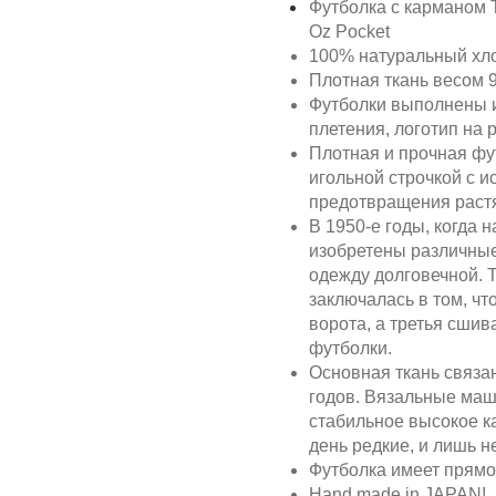
Футболка с карманом T
Oz Pocket
100% натуральный хл
Плотная ткань весом 9
Футболки выполнены и
плетения, логотип на 
Плотная и прочная фу
игольной строчкой с 
предотвращения растя
В 1950-е годы, когда 
изобретены различны
одежду долговечной. 
заключалась в том, чт
ворота, а третья сши
футболки.
Основная ткань связа
годов. Вязальные маш
стабильное высокое к
день редкие, и лишь н
Футболка имеет прямо
Hand made in JAPAN!