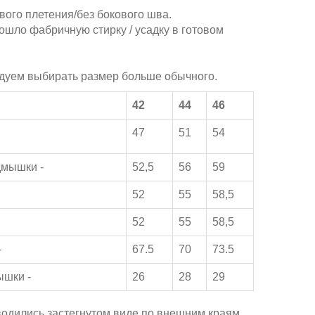
вого плетения/без бокового шва.
ошло фабричную стирку / усадку в готовом
дуем выбирать размер больше обычного.
42
44
46
47
51
54
дмышки -
52,5
56
59
52
55
58,5
52
55
58,5
-
67.5
70
73.5
ышки -
26
28
29
одились застегнутом виде по внешним краям