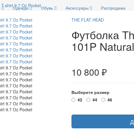
T-shirt 9.7 Oz Pocket
ы
Одежда
Обувь
Аксессуары
Распродажа
THE FLAT HEAD
Футболка Th
101P Natural
10 800 ₽
Выберите размер
42
44
46
Д