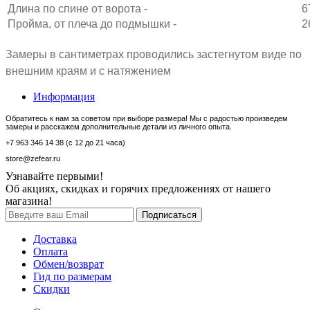
Длина по спине от ворота -
6
Пройма, от плеча до подмышки -
2
Замеры в сантиметрах проводились застегнутом виде по
внешним краям и с натяжением
Информация
Обратитесь к нам за советом при выборе размера! Мы с радостью произведем
замеры и расскажем дополнительные детали из личного опыта.
+7 963 346 14 38 (с 12 до 21 часа)
store@zefear.ru
Узнавайте первыми!
Об акциях, скидках и горячих предложениях от нашего
магазина!
Доставка
Оплата
Обмен/возврат
Гид по размерам
Скидки