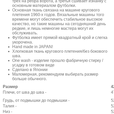
трех на ребра ворота, а третья сшивает изнанку с
основным материалом футболки.
Основная ткань связана на машине кругового
плетения 1960-х годов. Вязальные машины того
времени могут обеспечить стабильное высокое
качество, но такие машины на сегодняшний день
редкие, и лишь немногие мастера могут их
обслуживать.
Футболка имеет прямой квадратный крой и слегка
укорочена.
Hand made in JAPAN!
Хлопковая ткань кругового плетения/без бокового
шва.
One wash - изделие прошло фабричную стирку /
усадку в готовом виде
Сделано в Японии
Маломерная, рекомендуем выбирать размер
больше обычного.
Размер
4
Плечи, от шва до шва -
4
Грудь, от подмышки до подмышки -
5
Талия -
5
Низ -
5