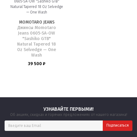
MOMOTARO JEANS
Джинсы Momotaro
Jeans 0605-SA-OW
"Sashiko GTB"
Natural Tapered 18
Oz Selvedge — One
Wash
39 500 ₽
УЗНАВАЙТЕ ПЕРВЫМИ!
Об акциях, скидках и горячих предложениях от нашего магазина!