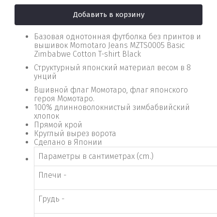
Добавить в корзину
Базовая однотонная футболка без принтов и
вышивок Momotaro Jeans MZTS0005 Basic
Zimbabwe Cotton T-shirt Black
Структурный японский материал весом в 8
унций
Вшивной флаг Момотаро, флаг японского
героя Момотаро.
100% длинноволокнистый зимбабвийский
хлопок
Прямой крой
Круглый вырез ворота
Сделано в Японии
Параметры в сантиметрах (cm.)
Плечи -
Грудь -