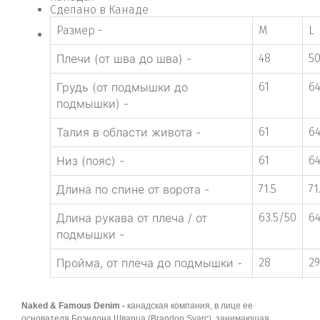
Сделано в Канаде
Размер -
M
L
Плечи (от шва до шва) -
48
5
Грудь (от подмышки до
61
6
подмышки) -
Талия в области живота -
61
6
Низ (пояс) -
61
6
Длина по спине от ворота -
71.5
71
Длина рукава от плеча / от
63.5/50
64
подмышки -
Пройма, от плеча до подмышки -
28
29
Naked & Famous Denim -
канадская компания, в лице ее
основателя Брэндона Шварца (Brandon Svarc), занимающая