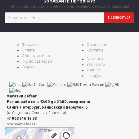
УЗНАВАЙТЕ ПЕРВЫМИ!
Об акциях, скидках и горячих предложениях от нашего магазина!
Доставка
О магазине
Оплата
Контакты
Обмен/возврат
Facebook
Гид по размерам
ВКонтакте
Скидки
Youtube
Instagram
Магазин Zefear
Режим работы: с 12:00 до 21:00, ежедневно.
Санкт-Петербург, Банковский переулок, 6
(м. Садовая / Сенная / Спасская)
+7 963 346 14 38
store@zefear.ru
Санкт‑Петербург
Банковский переулок, 6 — Яндекс Карты