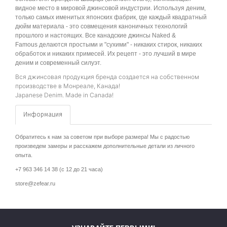
видное место в мировой джинсовой индустрии. Используя деним,
только самых именитых японских фабрик, где каждый квадратный
дюйм материала - это совмещения каноничных технологий
прошлого и настоящих. Все канадские джинсы Naked &
Famous делаются простыми и "сухими" - никаких стирок, никаких
обработок и никаких примесей. Их рецепт - это лучший в мире
деним и современный силуэт.
Вся джинсовая продукция бренда создается на собственном
производстве в Монреале, Канада!
Japanese Denim. Made in Canada!
Информация
Обратитесь к нам за советом при выборе размера! Мы с радостью
произведем замеры и расскажем дополнительные детали из личного
опыта.
+7 963 346 14 38 (с 12 до 21 часа)
store@zefear.ru