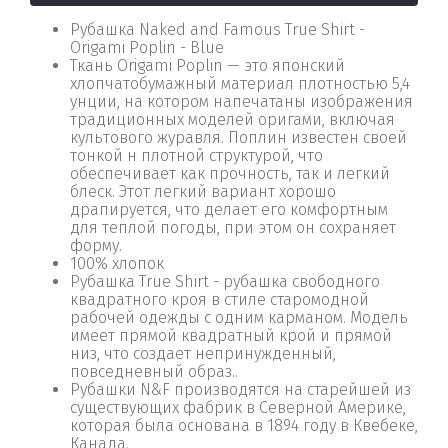
Рубашка Naked and Famous True Shirt -
Origami Poplin - Blue
Ткань Origami Poplin — это японский
хлопчатобумажный материал плотностью 5,4
унции, на котором напечатаны изображения
традиционных моделей оригами, включая
культового журавля. Поплин известен своей
тонкой н плотной структурой, что
обеспечивает как прочность, так и легкий
блеск. Этот легкий вариант хорошо
драпируется, что делает его комфортным
для теплой погоды, при этом он сохраняет
форму.
100% хлопок
Рубашка True Shirt - рубашка свободного
квадратного кроя в стиле старомодной
рабочей одежды с одним карманом. Модель
имеет прямой квадратный крой и прямой
низ, что создает непринужденный,
повседневный образ..
Рубашки N&F производятся на старейшей из
существующих фабрик в Северной Америке,
которая была основана в 1894 году в Квебеке,
Канада.